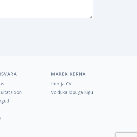
ISVARA
MAREK KERNA
dus
Info ja CV
sultatsioon
Võiduka lõpuga lugu
ingud
s