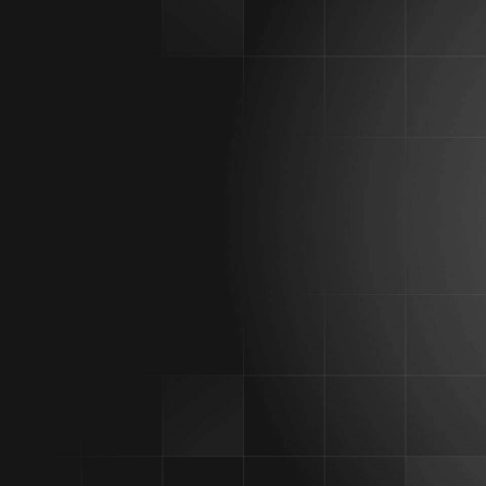
Grand Kinnisvara tegevjuht Marek K
analüüsiks on ebausaldusväärne tege
käibega piirkonnaga.
„See on sama hea kui väita et autot
märkis ta.
Ta osutas, et kinnisvaraturu tegel
siis tehingute arv ja kaalutud kes
"mägede" tehingute analüüs. Kui "m
Nagu börsil, kui põhinimekiri liigub