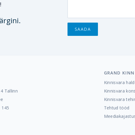
!
ärgini.
GRAND KINN
Kinnisvara hal
4 Tallinn
Kinnisvara kon
ee
Kinnisvara teh
9 145
Tehtud tööd
Meediakajastu