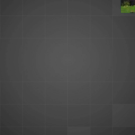
erna ütles, et Kadrioru piirkonna tehinguid kasuta
vus, sest turu mõttes ei ole tegemist likviidse ja k
uru põhi on käes sest Ferraride ja Maseratide hind 
ikku olukorda saab prognoosida likviidse kauba käib
kmine hinna tase. Kõige parema ülevaate annab selle
ägedes" toimub liikumine, siis liigub ka ülejäänud t
 siis liigub ka muu.