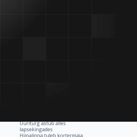
Riigivara haldamine
 rohkem
erafirmadesse
Kinnisvara on surnud! Elagu
hi on
kinnisvara!
me
Mullid ja mullikesed Eesti
kinnisvaraturul
Üüriturg meenutab kirbuturgu
ÄP meenutab: BIGi omanikud
alustasid 18 aastat tagasi
Kopli liinide müügiks vaja infra
arengu garantiid
Marek Kerna: Kinnisvara
algühikuks on küla
Grand Kinnisvara: hinnatõus
tuleb 2012
Elamispinnad. Lasnamäe
tüüpkorter annab aimu
eluasemeturu suunast
Persoon. Marek Kerna soovitab
maakleritel hakata ausaks
Üüriturg astub alles
lapsekingades
Hiinalinna tuleb kortermaja