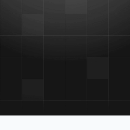
a, et arvab, et surnud punkt on ületatud, sest mida
 suurem tõenäosus et põhi on maha magatud, sest põ
t see on tegelikult juba möödas. Eitamise faasist ole
järelikult rong juba liigub,“ sõnas ta.