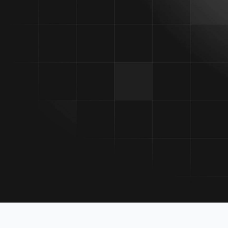
Kinnisvaraturu põhja kohta ütles t
positiivseid signaale laekub seda
siis kui keegi veel ei usu. „Arvan e
sujuvalt üle läinud jaatamise faasi, 