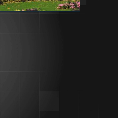
MEEDIAKAJASTUS
da turu
iire
Säästunipp! 55 000 eurot
aastaga?
langeb,“
Eesti rikkaim vald on tühjaks
jooksmas
Minikorterid - tänan, ei
Eestlaste kinnisvarausu põhjus
est, ehk
paljastatud
ks
Üüriturg susiseb kahtlaselt
Rootsi häda vastu
urg.
vaktsineeritud
Kolakas tuleb