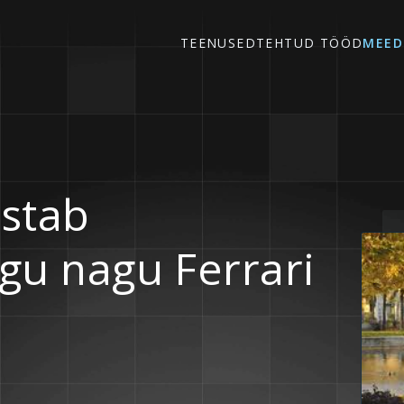
TEENUSED
TEHTUD TÖÖD
MEED
astab
gu nagu Ferrari