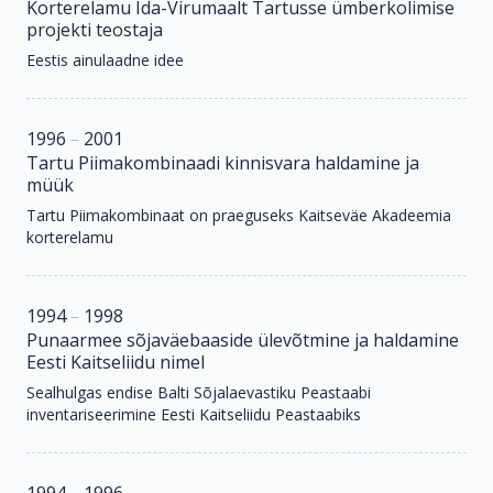
Korterelamu Ida-Virumaalt Tartusse ümberkolimise
projekti teostaja
Eestis ainulaadne idee
1996
–
2001
Tartu Piimakombinaadi kinnisvara haldamine ja
müük
Tartu Piimakombinaat on praeguseks Kaitseväe Akadeemia
korterelamu
1994
–
1998
Punaarmee sõjaväebaaside ülevõtmine ja haldamine
Eesti Kaitseliidu nimel
Sealhulgas endise Balti Sõjalaevastiku Peastaabi
inventariseerimine Eesti Kaitseliidu Peastaabiks
1994
–
1996