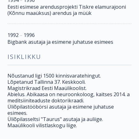
Eesti esimese arendusprojekti Tiskre elamurajooni
(Kõnnu maaüksus) arendus ja müük
1992
–
1996
Bigbank asutaja ja esimene juhatuse esimees
ISIKLIKKU
Nõustanud ligi 1500 kinnisvaratehingut.
Lõpetanud Tallinna 37. Keskkooli.
Magistrikraad Eesti Maaülikoolist.
Abielus. Abikaasa on neuroonkoloog, kaitses 2014. a
meditsiiniteaduste doktorikraadi.
Üliõpilastööbörsi asutaja ja esimene juhatuse
esimees.
Üliõpilasseltsi "Taurus" asutaja ja auliige.
Maaülikooli vilistlaskogu liige.