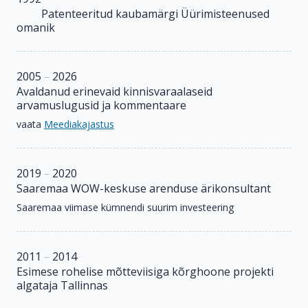
Patenteeritud kaubamärgi Üürimisteenused
omanik
2005
–
2026
Avaldanud erinevaid kinnisvaraalaseid
arvamuslugusid ja kommentaare
vaata
Meediakajastus
2019
–
2020
Saaremaa WOW-keskuse arenduse ärikonsultant
Saaremaa viimase kümnendi suurim investeering
2011
–
2014
Esimese rohelise mõtteviisiga kõrghoone projekti
algataja Tallinnas